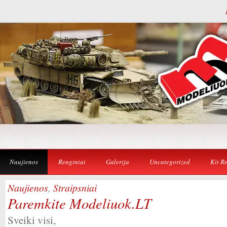
Naujienos
Renginiai
Galerija
Uncategorized
Kit R
Naujienos
,
Straipsniai
Paremkite Modeliuok.LT
Sveiki visi,