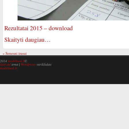
Rezultatai 2015 – download
Skaityti daugiau…
« Senesni irasai
2014
modeliuok.lt
©
Starcad
tema
|
Wordpress
varikliukas
modeliuok.lt