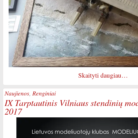
Skaityti daugiau…
Naujienos
,
Renginiai
IX Tarptautinis Vilniaus stendinių mo
2017