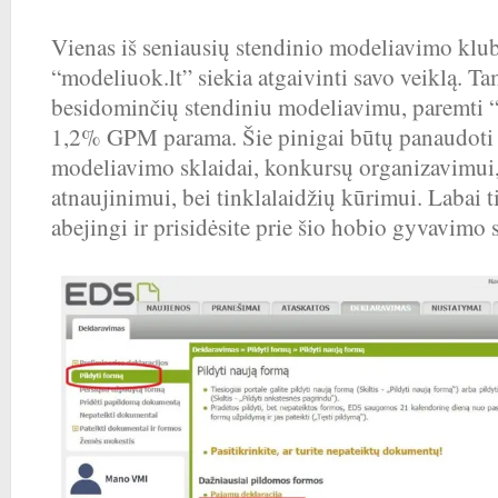
Vienas iš seniausių stendinio modeliavimo klu
“modeliuok.lt” siekia atgaivinti savo veiklą. T
besidominčių stendiniu modeliavimu, paremti “
1,2% GPM parama. Šie pinigai būtų panaudoti 
modeliavimo sklaidai, konkursų organizavimui,
atnaujinimui, bei tinklalaidžių kūrimui. Labai t
abejingi ir prisidėsite prie šio hobio gyvavimo 