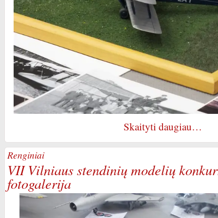
Skaityti daugiau…
Renginiai
VII Vilniaus stendinių modelių konku
fotogalerija