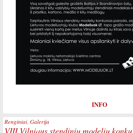
INFO
Renginiai
,
Galerija
VIII Vilniaus stendinių modelių konk