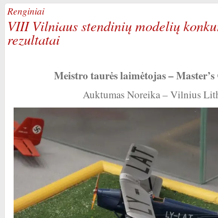
Renginiai
VIII Vilniaus stendinių modelių konk
rezultatai
Meistro taurės laimėtojas – Master’
Auktumas Noreika – Vilnius Lit