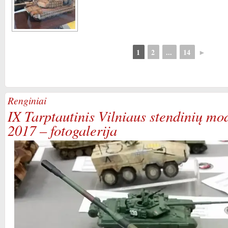
1
2
...
14
►
Renginiai
IX Tarptautinis Vilniaus stendinių mo
2017 – fotogalerija