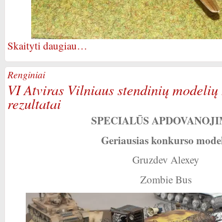
Skaityti daugiau…
Renginiai
VI Atviras Vilniaus stendinių modelių
rezultatai
SPECIALŪS APDOVANOJI
Geriausias konkurso model
Gruzdev Alexey
Zombie Bus