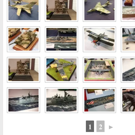
1
2
►