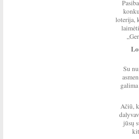
Pasibai
konkur
loterija
laimėt
„Ger
Lo
Su nu
asmeni
galima 
Ačiū, 
dalyvav
jūsų 
ki