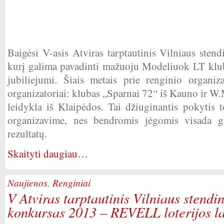
Baigėsi V-asis Atviras tarptautinis Vilniaus sten
kurį galima pavadinti mažuoju Modeliuok LT klu
jubiliejumi. Šiais metais prie renginio organi
organizatoriai: klubas „Sparnai 72“ iš Kauno ir W
leidykla iš Klaipėdos. Tai džiuginantis pokytis 
organizavime, nes bendromis jėgomis visada ga
rezultatų.
Skaityti daugiau…
Naujienos
,
Renginiai
V Atviras tarptautinis Vilniaus stendi
konkursas 2013 – REVELL loterijos l