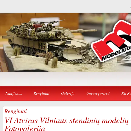
Naujienos
Renginiai
Galerija
Uncategorized
Kit R
Renginiai
VI Atviras Vilniaus stendinių modelių
Fotogalerija