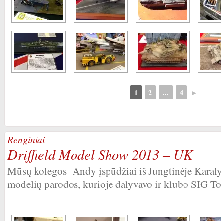
1
2
...
4
►
Renginiai
Driffield Model Show 2013 – UK
Mūsų kolegos Andy įspūdžiai iš Jungtinėje Karalys
modelių parodos, kurioje dalyvavo ir klubo SIG To