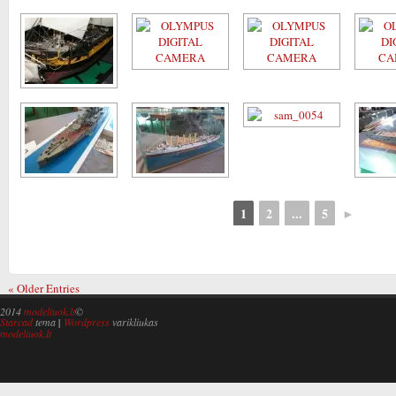
1
2
...
5
►
« Older Entries
2014
modeliuok.lt
©
Starcad
tema
|
Wordpress
varikliukas
modeliuok.lt