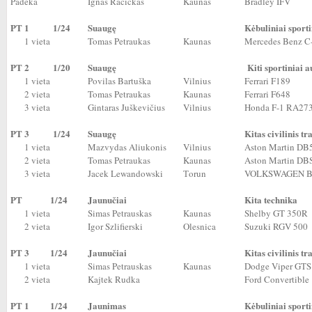
Padėka
Ignas Račickas
Kaunas
Bradley IFV
PT 1
1/24
Suaugę
Kėbuliniai sporti
1 vieta
Tomas Petraukas
Kaunas
Mercedes Benz C
PT 2
1/20
Suaugę
Kiti sportiniai 
1 vieta
Povilas Bartuška
Vilnius
Ferrari F189
2 vieta
Tomas Petraukas
Kaunas
Ferrari F648
3 vieta
Gintaras Juškevičius
Vilnius
Honda F-1 RA27
PT 3
1/24
Suaugę
Kitas civilinis t
1 vieta
Mazvydas Aliukonis
Vilnius
Aston Martin DB
2 vieta
Tomas Petraukas
Kaunas
Aston Martin DB
3 vieta
Jacek Lewandowski
Тorun
VOLKSWAGEN B
PT
1/24
Jaunučiai
Kita technika
1 vieta
Simas Petrauskas
Kaunas
Shelby GT 350R
2 vieta
Igor Szlifierski
Olesnica
Suzuki RGV 500
PT 3
1/24
Jaunučiai
Kitas civilinis t
1 vieta
Simas Petrauskas
Kaunas
Dodge Viper GTS
2 vieta
Kajtek Rudka
Ford Convertible
PT 1
1/24
Jaunimas
Kėbuliniai sporti