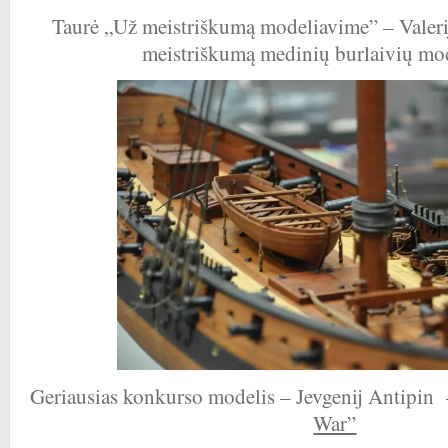
Taurė „Už meistriškumą modeliavime” – Valeri
meistriškumą medinių burlaivių mo
Geriausias konkurso modelis – Jevgenij Antipin
War”