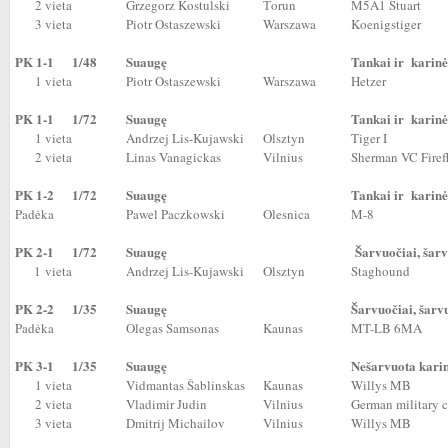
2 vieta
Grzegorz Kostulski
Тorun
M5A1 Stuart
3 vieta
Piotr Ostaszewski
Warszawa
Koenigstiger
PK 1-1
1/48
Suaugę
Tankai ir karinė
1 vieta
Piotr Ostaszewski
Warszawa
Hetzer
PK 1-1
1/72
Suaugę
Tankai ir karinė
1 vieta
Andrzej Lis-Kujawski
Olsztyn
Tiger I
2 vieta
Linas Vanagickas
Vilnius
Sherman VC Firef
PK 1-2
1/72
Suaugę
Tankai ir karinė
Padėka
Pawel Paczkowski
Olesnica
M-8
PK 2-1
1/72
Suaugę
Šarvuočiai, šarv
1 vieta
Andrzej Lis-Kujawski
Olsztyn
Staghound
PK 2-2
1/35
Suaugę
Šarvuočiai, šarv
Padėka
Olegas Samsonas
Kaunas
MT-LB 6MA
PK 3-1
1/35
Suaugę
Nešarvuota karin
1 vieta
Vidmantas Šablinskas
Kaunas
Willys MB
2 vieta
Vladimir Judin
Vilnius
German military 
3 vieta
Dmitrij Michailov
Vilnius
Willys MB