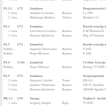
PA 2-2
1/72
Jaunimas
Daugiamotoriai k
1 vieta
Arminas Levinskas
Kaunas
La-5FN
2 vieta
Mindaugas Bartkus
Vilnius
Heinkel 111
PA 3
1/72
Jaunimas
Karinė aviacija 
1 vieta
Laisvūnas Levinskas
Kaunas
F-4F Phantom II
2 vieta
Donatas Jakučionis
Kaunas
Mig-29 Fulcrum
PA 3
1/72
Jaunučiai
Karinė aviacija 
Padėka
Augustas Gataveckas
Kaunas
F-16D
Padėka
Nojus Motuzas
Kaunas
F-16D
PA 4
1/144
Jaunučiai
Civilinė Aviacija
Padėka
Nojus Motuzas
Kaunas
Boeing 737-800 A
PA 5
1/72
Jaunimas
Sraigtasparniai
1 vieta
Grzegorz Liziński
Torun
EH-101
2 vieta
Audrius Valantiejus
Kaunas
UH-1C Gunship
3 vieta
Donatas Jakučionis
Kaunas
AH 64D Apache 
PK 1-1
1/35
Suaugę
Tankai ir karinė
1 vieta
Jevgenij Antipin
Riga
T-34/85