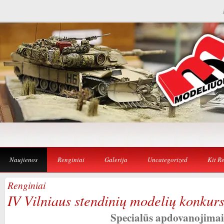
Naujienos
Renginiai
Galerija
Uncategorized
Kit R
Renginiai
IV Vilniaus stendinių modelių konkurs
Specialūs apdovanojima