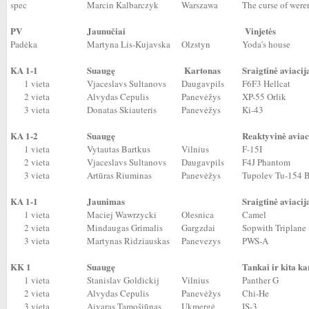
spec
Marcin Kalbarczyk
Warszawa
The curse of werer
PV
Jaunučiai
Vinjetės
Padėka
Martyna Lis-Kujavska
Olzstyn
Yoda’s house
KA 1-1
Suaugę
Kartonas
Sraigtinė aviacij
1 vieta
Vjaceslavs Sultanovs
Daugavpils
F6F3 Hellcat
2 vieta
Alvydas Cepulis
Panevėžys
XP-55 Orlik
3 vieta
Donatas Skiauteris
Panevėžys
Ki-43
KA 1-2
Suaugę
Reaktyvinė aviac
1 vieta
Vytautas Bartkus
Vilnius
F-15I
2 vieta
Vjaceslavs Sultanovs
Daugavpils
F4J Phantom
3 vieta
Artūras Riuminas
Panevėžys
Tupolev Tu-154 
KA 1-1
Jaunimas
Sraigtinė aviacij
1 vieta
Maciej Wawrzycki
Olesnica
Camel
2 vieta
Mindaugas Grimalis
Gargzdai
Sopwith Triplane
3 vieta
Martynas Ridziauskas
Panevezys
PWS-A
KK 1
Suaugę
Tankai ir kita ka
1 vieta
Stanislav Goldickij
Vilnius
Panther G
2 vieta
Alvydas Cepulis
Panevėžys
Chi-He
3 vieta
Aivaras Tamošiūnas
Ukmergė
IS-3