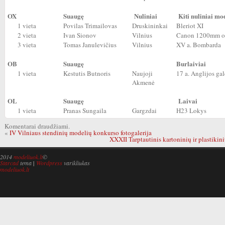
OX
Suaugę
Nuliniai
Kiti nuliniai mo
1 vieta
Povilas Trimailovas
Druskininkai
Bleriot XI
2 vieta
Ivan Sionov
Vilnius
Canon 1200mm o
3 vieta
Tomas Janulevičius
Vilnius
XV a. Bombarda
OB
Suaugę
Burlaiviai
1 vieta
Kestutis Butnoris
Naujoji
17 a. Anglijos ga
Akmenė
OL
Suaugę
Laivai
1 vieta
Pranas Sungaila
Gargzdai
H23 Lokys
Komentarai draudžiami.
«
IV Vilniaus stendinių modelių konkurso fotogalerija
XXXII Tarptautinis kartoninių ir plastiki
2014
modeliuok.lt
©
Starcad
tema
|
Wordpress
varikliukas
modeliuok.lt