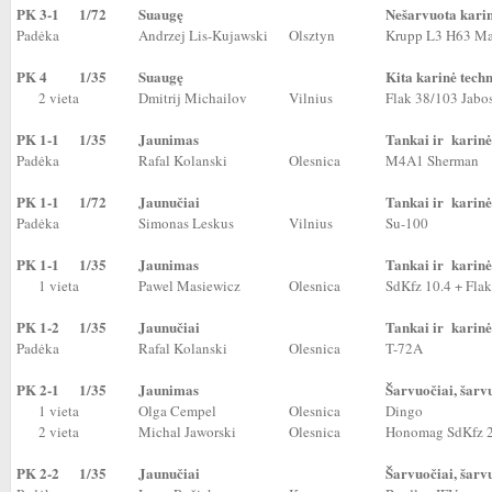
PK 3-1
1/72
Suaugę
Nešarvuota karin
Padėka
Andrzej Lis-Kujawski
Olsztyn
Krupp L3 H63 Ma
PK 4
1/35
Suaugę
Kita karinė tech
2 vieta
Dmitrij Michailov
Vilnius
Flak 38/103 Jabo
PK 1-1
1/35
Jaunimas
Tankai ir karinė
Padėka
Rafal Kolanski
Olesnica
M4A1 Sherman
PK 1-1
1/72
Jaunučiai
Tankai ir karinė
Padėka
Simonas Leskus
Vilnius
Su-100
PK 1-1
1/35
Jaunimas
Tankai ir karinė
1 vieta
Pawel Masiewicz
Olesnica
SdKfz 10.4 + Flak
PK 1-2
1/35
Jaunučiai
Tankai ir karinė
Padėka
Rafal Kolanski
Olesnica
T-72A
PK 2-1
1/35
Jaunimas
Šarvuočiai, šarv
1 vieta
Olga Cempel
Olesnica
Dingo
2 vieta
Michal Jaworski
Olesnica
Honomag SdKfz 
PK 2-2
1/35
Jaunučiai
Šarvuočiai, šarv