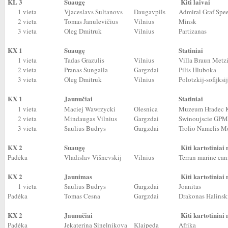
KL 3
Suaugę
Kiti laivai
1 vieta
Vjaceslavs Sultanovs
Daugavpils
Admiral Graf Spe
2 vieta
Tomas Janulevičius
Vilnius
Minsk
3 vieta
Oleg Dmitruk
Vilnius
Partizanas
KX 1
Suaugę
Statiniai
1 vieta
Tadas Grazulis
Vilnius
Villa Braun Metz
2 vieta
Pranas Sungaila
Gargzdai
Pilis Hluboka
3 vieta
Oleg Dmitruk
Vilnius
Polotzkij-sofijksi
KX 1
Jaunučiai
Statiniai
1 vieta
Maciej Wawrzycki
Olesnica
Muzeum Hradec 
2 vieta
Mindaugas Vilnius
Gargzdai
Swinoujscie GPM
3 vieta
Saulius Budrys
Gargzdai
Trolio Namelis 
KX 2
Suaugę
Kiti kartotiniai
Padėka
Vladislav Višnevskij
Vilnius
Terran marine ca
KX 2
Jaunimas
Kiti kartotiniai
1 vieta
Saulius Budrys
Gargzdai
Joanitas
Padėka
Tomas Cesna
Gargzdai
Drakonas Halinsk
KX 2
Jaunučiai
Kiti kartotiniai
Padėka
Jekaterina Sinelnikova
Klaipeda
Afrika