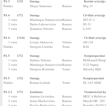
PA 3
1/32
Suaugę
Karinė aviacija
Padėka
Olegas Samsonas
Kaunas
Mig-15
PA 4
1/72
Suaugę
Civilinė aviacija
1 vieta
Mindaugas Simanavicius
Kaunas
XF11C-2
2 vieta
Darius Lukosevicius
Kaunas
SU-31
3 vieta
Zymantas Valionis
Kaunas
L-410
PA 4
1/144
Suaugę
Civilinė aviacija
1 vieta
Livijus Aleksovas
Vilnius
AN-124
Padėka
Grzegorz Liziński
Torun
Ił-86
PA 5
1/72
Suaugę
Sraigtasparniai
1 vieta
Šarūnas Valionis
Kaunas
McDonnell Doug
2 vieta
Mindaugas Simanavicius
Kaunas
V-22 Osprey
3 vieta
Grzegorz Kostulski
Тorun
Sikorsky HQ4
PA 5
1/32
Suaugę
Sraigtasparniai
Padėka
Roman Liziński
Тorun
EC-145 ADAC
PA 2-1
1/72
Jaunimas
Vienmotoriai ka
1 vieta
Arminas Levinskas
Kaunas
SB2C-4 Helldiver
2 vieta
Justas Mackevičius
Kaunas
Macchi MC. 205 
3 vieta
Povilas Butkevičius
Kaunas
Republic P-47D-3