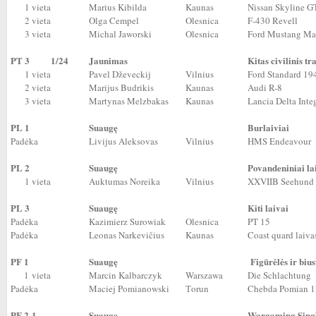
1 vieta
Marius Kibilda
Kaunas
Nissan Skyline G
2 vieta
Olga Cempel
Olesnica
F-430 Revell
3 vieta
Michal Jaworski
Olesnica
Ford Mustang Ma
PT 3
1/24
Jaunimas
Kitas civilinis t
1 vieta
Pavel Dževeckij
Vilnius
Ford Standard 19
2 vieta
Marijus Budrikis
Kaunas
Audi R-8
3 vieta
Martynas Melzbakas
Kaunas
Lancia Delta Inte
PL 1
Suaugę
Burlaiviai
Padėka
Livijus Aleksovas
Vilnius
HMS Endeavour
PL 2
Suaugę
Povandeniniai la
1 vieta
Auktumas Noreika
Vilnius
XXVIIB Seehund
PL 3
Suaugę
Kiti laivai
Padėka
Kazimierz Surowiak
Olesnica
PT 15
Padėka
Leonas Narkevičius
Kaunas
Coast quard laiv
PF 1
Suaugę
Figūrėlės ir bius
1 vieta
Marcin Kalbarczyk
Warszawa
Die Schlachtung
Padėka
Maciej Pomianowski
Тorun
Chebda Pomian 
PF 2-1
Suaugę
Wargaming Sing