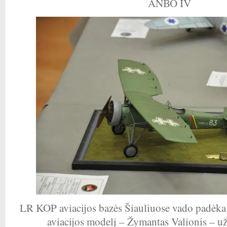
ANBO IV
LR KOP aviacijos bazės Šiauliuose vado padėka 
aviacijos modelį – Žymantas Valionis – u