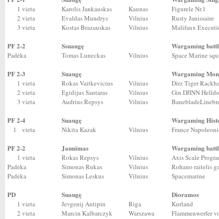
1 vieta
Karolis Jankauskas
Kaunas
Figurele Nr.1
2 vieta
Evaldas Mundrys
Vilnius
Rusty Janissaire
3 vieta
Kostas Brazauskas
Vilnius
Malifaux Execut
PF 2-2
Ssuaugę
Wargaming battl
Padėka
Tomas Luneckas
Vilnius
Space Marine squ
PF 2-3
Suaugę
Wargaming Mon
1 vieta
Rokas Vaitkevicius
Vilnius
Dirz Tiger Rack
2 vieta
Egidijus Santaras
Vilnius
Gin DJINN Helldo
3 vieta
Audrius Repsys
Vilnius
BanebladeLinebr
PF 2-4
Suaugę
Wargaming Histo
1 vieta
Nikita Kazak
Vilnius
France Napoleonic
PF 2-2
Jaunimas
Wargaming battl
1 vieta
Rokas Repsys
Vilnius
Axis Scale Prog
Padėka
Simonas Rukas
Vilnius
Rohano raitelis
Padėka
Simonas Leskus
Vilnius
Spacemarine
PD
Suaugę
Dioramos
1 vieta
Jevgenij Antipin
Riga
Kurland
2 vieta
Marcin Kalbarczyk
Warszawa
Flammenwerfer vo