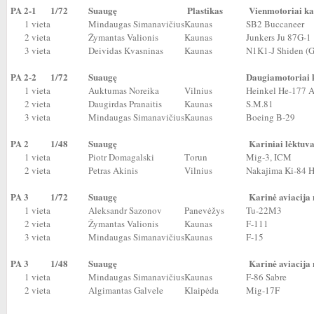
PA 2-1
1/72
Suaugę
Plastikas
Vienmotoriai kar
1 vieta
Mindaugas Simanavičius
Kaunas
SB2 Buccaneer
2 vieta
Žymantas Valionis
Kaunas
Junkers Ju 87G-1
3 vieta
Deividas Kvasninas
Kaunas
N1K1-J Shiden (G
PA 2-2
1/72
Suaugę
Daugiamotoriai k
1 vieta
Auktumas Noreika
Vilnius
Heinkel He-177 A
2 vieta
Daugirdas Pranaitis
Kaunas
S.M.81
3 vieta
Mindaugas Simanavičius
Kaunas
Boeing B-29
PA 2
1/48
Suaugę
Kariniai lėktuv
1 vieta
Piotr Domagalski
Тorun
Mig-3, ICM
2 vieta
Petras Akinis
Vilnius
Nakajima Ki-84 H
PA 3
1/72
Suaugę
Karinė aviacija
1 vieta
Aleksandr Sazonov
Panevėžys
Tu-22M3
2 vieta
Žymantas Valionis
Kaunas
F-111
3 vieta
Mindaugas Simanavičius
Kaunas
F-15
PA 3
1/48
Suaugę
Karinė aviacija
1 vieta
Mindaugas Simanavičius
Kaunas
F-86 Sabre
2 vieta
Algimantas Galvele
Klaipėda
Mig-17F