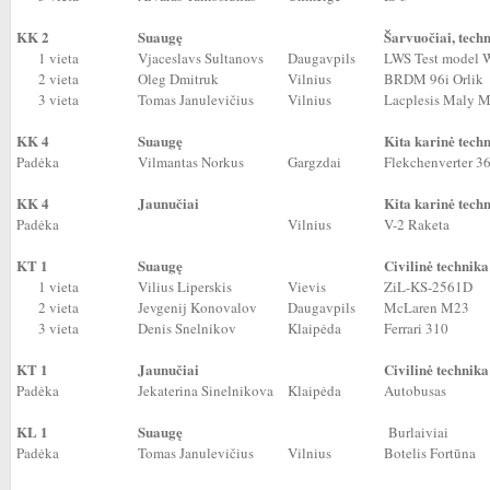
KK 2
Suaugę
Šarvuočiai, tech
1 vieta
Vjaceslavs Sultanovs
Daugavpils
LWS Test model
2 vieta
Oleg Dmitruk
Vilnius
BRDM 96i Orlik
3 vieta
Tomas Janulevičius
Vilnius
Lacplesis Maly M
KK 4
Suaugę
Kita karinė tech
Padėka
Vilmantas Norkus
Gargzdai
Flekchenverter 3
KK 4
Jaunučiai
Kita karinė tech
Padėka
Vilnius
V-2 Raketa
KT 1
Suaugę
Civilinė technika
1 vieta
Vilius Liperskis
Vievis
ZiL-KS-2561D
2 vieta
Jevgenij Konovalov
Daugavpils
McLaren M23
3 vieta
Denis Snelnikov
Klaipėda
Ferrari 310
KT 1
Jaunučiai
Civilinė technika
Padėka
Jekaterina Sinelnikova
Klaipėda
Autobusas
KL 1
Suaugę
Burlaiviai
Padėka
Tomas Janulevičius
Vilnius
Botelis Fortūna