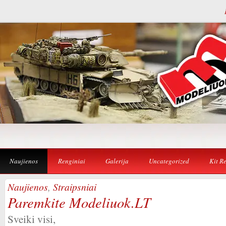
Naujienos
Renginiai
Galerija
Uncategorized
Kit R
Naujienos
,
Straipsniai
Paremkite Modeliuok.LT
Sveiki visi,