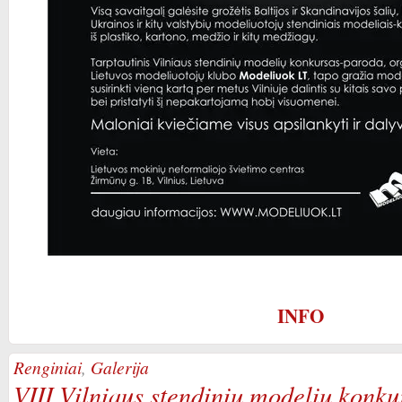
INFO
Renginiai
,
Galerija
VIII Vilniaus stendinių modelių konk