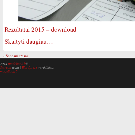
Rezultatai 2015 – download
Skaityti daugiau…
« Senesni irasai
2014
modeliuok.lt
©
Starcad
tema
|
Wordpress
varikliukas
modeliuok.lt