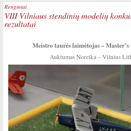
Renginiai
VIII Vilniaus stendinių modelių konk
rezultatai
Meistro taurės laimėtojas – Master’
Auktumas Noreika – Vilnius Lit