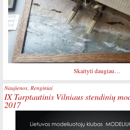
Skaityti daugiau…
Naujienos
,
Renginiai
IX Tarptautinis Vilniaus stendinių mo
2017