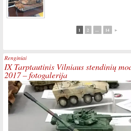
1
2
...
14
►
Renginiai
IX Tarptautinis Vilniaus stendinių mo
2017 – fotogalerija