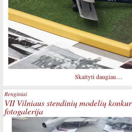
Skaityti daugiau…
Renginiai
VII Vilniaus stendinių modelių konku
fotogalerija