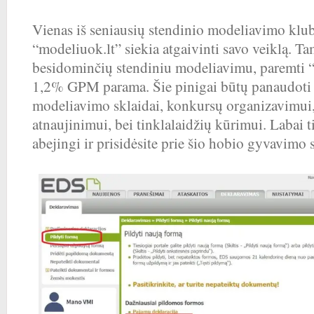
Vienas iš seniausių stendinio modeliavimo klu
“modeliuok.lt” siekia atgaivinti savo veiklą. T
besidominčių stendiniu modeliavimu, paremti “
1,2% GPM parama. Šie pinigai būtų panaudoti 
modeliavimo sklaidai, konkursų organizavimui,
atnaujinimui, bei tinklalaidžių kūrimui. Labai t
abejingi ir prisidėsite prie šio hobio gyvavimo 