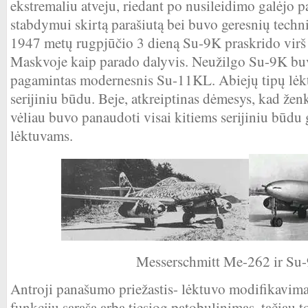
ekstremaliu atveju, riedant po nusileidimo galėjo
stabdymui skirtą parašiutą bei buvo geresnių techni
1947 metų rugpjūčio 3 dieną Su-9K praskrido virš
Maskvoje kaip parado dalyvis. Neužilgo Su-9K buv
pagamintas modernesnis Su-11KL. Abiejų tipų lė
serijiniu būdu. Beje, atkreiptinas dėmesys, kad žen
vėliau buvo panaudoti visai kitiems serijiniu būd
lėktuvams.
Messerschmitt Me-262 ir Su
Antroji panašumo priežastis- lėktuvo modifikavima
funkcijų sąrašą arba tiesiog patobulinimas, tačiau to