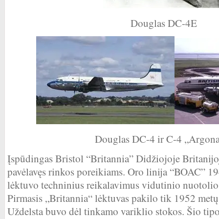
Douglas DC-4E
Douglas DC-4 ir C-4 „Argona
Įspūdingas Bristol “Britannia” Didžiojoje Britanijo
pavėlavęs rinkos poreikiams. Oro linija “BOAC” 1
lėktuvo techninius reikalavimus vidutinio nuotolio
Pirmasis „Britannia“ lėktuvas pakilo tik 1952 metų
Uždelsta buvo dėl tinkamo variklio stokos. Šio tip