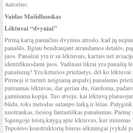
Autorius:
Vaidas Mašidlauskas
Lėktuvai “dvyniai”
Pirmą kartą pamačius dvynius atrodo, kad jų neįman
panašūs. Ilgiau bendraujant atrandamos detalės, pag
juos. Panašiai yra ir su lėktuvais, kartais net aviacij
identifikuodami juos. Vadinasi tikrai yra panašių l
panašumą? Yra keturios priežastys, dėl ko lėktuvai
Pirmoji ir turinti neigiamą atspalvį panašumo prieža
paimamas lėktuvas, dar geriau du, išardoma, padaro
gaminama kopija. Tuo atveju, kai lėktuvą planuojam
būdu, toks metodas sutaupo laiką ir lėšas. Palygin
nuotraukas, tiesiog fantastiškas panašumas. Paėmę
Sąjungoje leistą knygą apie lėktuvus, kur minimas T
Tupolevo konstruktorių biuras sėkmingai įvykdė par