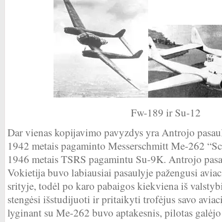
Fw-189 ir Su-12
Dar vienas kopijavimo pavyzdys yra Antrojo pasaul
1942 metais pagaminto Messerschmitt Me-262 “S
1946 metais TSRS pagamintu Su-9K. Antrojo pasa
Vokietija buvo labiausiai pasaulyje pažengusi avia
srityje, todėl po karo pabaigos kiekviena iš valsty
stengėsi išstudijuoti ir pritaikyti trofėjus savo avi
lyginant su Me-262 buvo aptakesnis, pilotas galėjo