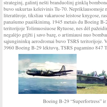
strateginį, galintį nešti branduolinį ginklą bombon
buvo sukurtas keleivinis Tu-70. Nepriklausomoje 
literatūroje, tiksliau vakaruose leistose knygose, r
panašumo paaiškinimą. 1945 metais du Boeing B-
teritorijoje Tolimuosiuose Rytuose, nes dėl pažeidi
negalėjo grįžti į savo bazę, o artimiausi nuo bom
sąjungininkų aerodromai buvo TSRS teritorijoje. 
3960 Boeing B-29 lėktuvų, TSRS pagamino 847 T
Boeing B-29 “Superfortress” ir