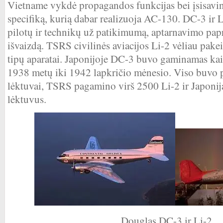
Vietname vykdė propagandos funkcijas bei įsisavin
specifiką, kurią dabar realizuoja AC-130. DC-3 ir
pilotų ir technikų už patikimumą, aptarnavimo papr
išvaizdą. TSRS civilinės aviacijos Li-2 vėliau pake
tipų aparatai. Japonijoje DC-3 buvo gaminamas k
1938 metų iki 1942 lapkričio mėnesio. Viso buvo
lėktuvai, TSRS pagamino virš 2500 Li-2 ir Japonij
lėktuvus.
Douglas DC-3 ir Li-2