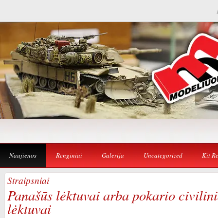
Naujienos
Renginiai
Galerija
Uncategorized
Kit R
Straipsniai
Panašūs lėktuvai arba pokario civilini
lėktuvai