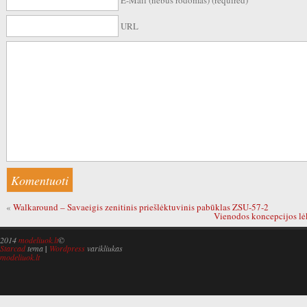
E-Mail (nebus rodomas) (required)
URL
«
Walkaround – Savaeigis zenitinis priešlėktuvinis pabūklas ZSU-57-2
Vienodos koncepcijos lėk
2014
modeliuok.lt
©
Starcad
tema
|
Wordpress
varikliukas
modeliuok.lt