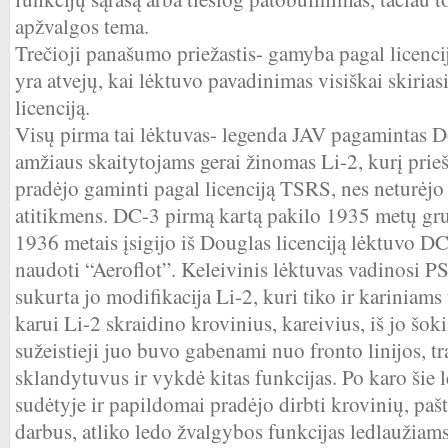
apžvalgos tema.
Trečioji panašumo priežastis- gamyba pagal licenciją
yra atvejų, kai lėktuvo pavadinimas visiškai skiria
licenciją.
Visų pirma tai lėktuvas- legenda JAV pagamintas 
amžiaus skaitytojams gerai žinomas Li-2, kurį prieš
pradėjo gaminti pagal licenciją TSRS, nes neturėj
atitikmens. DC-3 pirmą kartą pakilo 1935 metų g
1936 metais įsigijo iš Douglas licenciją lėktuvo DC
naudoti “Aeroflot”. Keleivinis lėktuvas vadinosi PS
sukurta jo modifikacija Li-2, kuri tiko ir kariniams
karui Li-2 skraidino krovinius, kareivius, iš jo šok
sužeistieji juo buvo gabenami nuo fronto linijos, t
sklandytuvus ir vykdė kitas funkcijas. Po karo ši
sudėtyje ir papildomai pradėjo dirbti krovinių, pa
darbus, atliko ledo žvalgybos funkcijas ledlaužiams