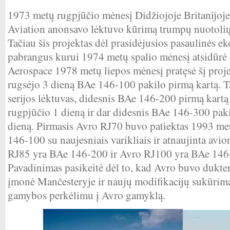
1973 metų rugpjūčio mėnesį Didžiojoje Britanijoj
Aviation anonsavo lėktuvo kūrimą trumpų nuotolių 
Tačiau šis projektas dėl prasidėjusios pasaulinės e
pabrangus kurui 1974 metų spalio mėnesį atsidūrė 
Aerospace 1978 metų liepos mėnesį pratęsė šį proj
rugsėjo 3 dieną BAe 146-100 pakilo pirmą kartą. T
serijos lėktuvas, didesnis BAe 146-200 pirmą kart
rugpjūčio 1 dieną ir dar didesnis BAe 146-300 pa
dieną. Pirmasis Avro RJ70 buvo patiektas 1993 me
146-100 su naujesniais varikliais ir atnaujinta avi
RJ85 yra BAe 146-200 ir Avro RJ100 yra BAe 146-
Pavadinimas pasikeitė dėl to, kad Avro buvo dukte
įmonė Mančesteryje ir naujų modifikacijų sukūrima
gamybos perkėlimu į Avro gamyklą.