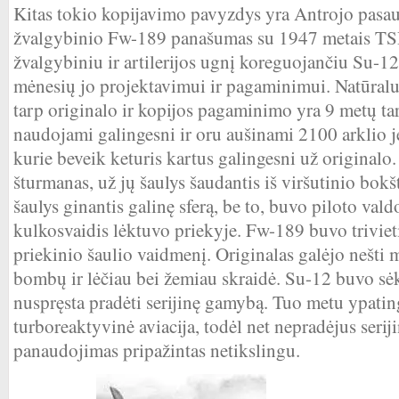
Kitas tokio kopijavimo pavyzdys yra Antrojo pasau
žvalgybinio Fw-189 panašumas su 1947 metais T
žvalgybiniu ir artilerijos ugnį koreguojančiu Su-1
mėnesių jo projektavimui ir pagaminimui. Natūralu,
tarp originalo ir kopijos pagaminimo yra 9 metų ta
naudojami galingesni ir oru aušinami 2100 arklio 
kurie beveik keturis kartus galingesni už originalo.
šturmanas, už jų šaulys šaudantis iš viršutinio bokšt
šaulys ginantis galinę sferą, be to, buvo piloto val
kulkosvaidis lėktuvo priekyje. Fw-189 buvo trivieti
priekinio šaulio vaidmenį. Originalas galėjo nešti
bombų ir lėčiau bei žemiau skraidė. Su-12 buvo sė
nuspręsta pradėti serijinę gamybą. Tuo metu ypatin
turboreaktyvinė aviacija, todėl net nepradėjus ser
panaudojimas pripažintas netikslingu.