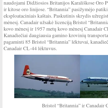
naudojami Didžiosios Britanijos Karališkose Oro
ir kitose oro linijose. “Britannia” pasižymėjo pati
eksploataciniais kaštais. Paskutinis skrydis užregi
mėnesį. Canadair užsakė licenciją Bristol “Britan
kovo mėnesį ir 1957 metų kovo mėnesį Canadair CL
Kanadiečiai daugiausia gamino krovinių transporta
pagaminti 85 Bristol “Britannia” lėktuvai, kanadi
Canadair CL-44 lėktuvus.
Bristol “Britannia” ir Canadair