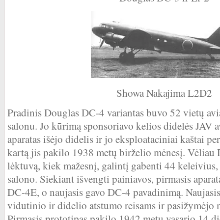
Showa Nakajima L2D2
Pradinis Douglas DC-4 variantas buvo 52 vietų avi
salonu. Jo kūrimą sponsoriavo kelios didelės JAV av
aparatas išėjo didelis ir jo eksploataciniai kaštai pe
kartą jis pakilo 1938 metų birželio mėnesį. Vėliau
lėktuvą, kiek mažesnį, galintį gabenti 44 keleivius
salono. Siekiant išvengti painiavos, pirmasis aparat
DC-4E, o naujasis gavo DC-4 pavadinimą. Naujasis
vidutinio ir didelio atstumo reisams ir pasižymėjo 
Pirmasis prototipas pakilo 1942 metų vasario 14 di