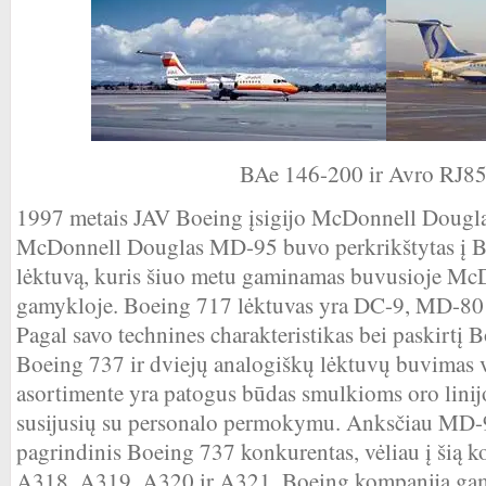
BAe 146-200 ir Avro RJ8
1997 metais JAV Boeing įsigijo McDonnell Dougla
McDonnell Douglas MD-95 buvo perkrikštytas į Bo
lėktuvą, kuris šiuo metu gaminamas buvusioje Mc
gamykloje. Boeing 717 lėktuvas yra DC-9, MD-80 i
Pagal savo technines charakteristikas bei paskirtį 
Boeing 737 ir dviejų analogiškų lėktuvų buvimas 
asortimente yra patogus būdas smulkioms oro linij
susijusių su personalo permokymu. Anksčiau MD-9
pagrindinis Boeing 737 konkurentas, vėliau į šią k
A318, A319, A320 ir A321. Boeing kompanija g