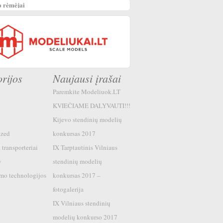
 rėmėjai
rijos
Naujausi įrašai
Paremkite Modeliuok.LT
KVIEČIAME DALYVAUTI!!!
Kijevo stendinių modelių
ized
konkursas 2017
 transporteriai
IX Tarptautinis Vilniaus
w
stendinių modelių
mo technologijos
konkursas 2017 –
fotogalerija
IX Vilniaus stendinių
modelių konkurso 2017