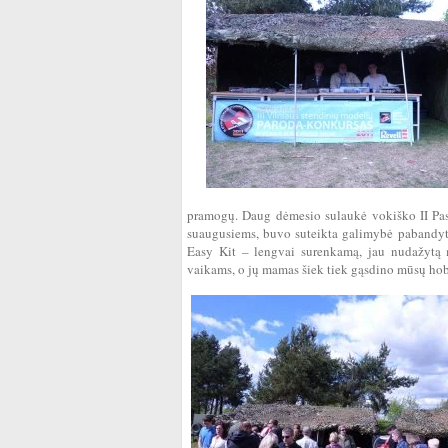
pramogų. Daug dėmesio sulaukė vokiško II Pasa
suaugusiems, buvo suteikta galimybė pabandyti 
Easy Kit – lengvai surenkamą, jau nudažytą m
vaikams, o jų mamas šiek tiek gąsdino mūsų ho