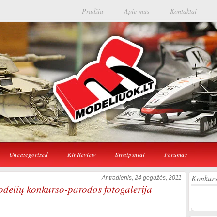
Pradžia
Apie mus
Kontaktai
Uncategorized
Kit Review
Straipsniai
Forumas
Konkurs
Antradienis, 24 gegužės, 2011
modelių konkurso-parodos fotogalerija