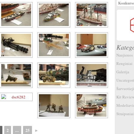
Konkurso
Katego
Naujienos
Renginiai
Galerija
Uncategor
Šarvuotieji
Kit Revie
Modeliavi
Straipsniai
2
...
25
►